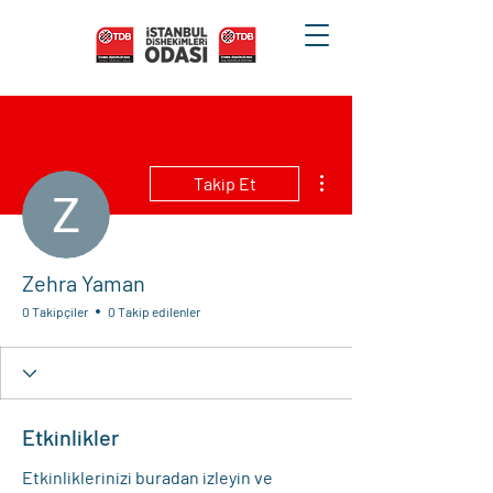
Diğer Eylemler
Takip Et
Zehra Yaman
0 Takipçiler
0 Takip edilenler
Etkinlikler
Etkinliklerinizi buradan izleyin ve