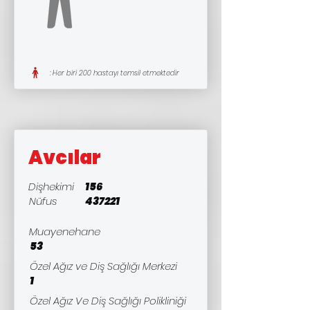
: Her biri 200 hastayı temsil etmektedir
Avcılar
Dişhekimi
156
Nüfus
437221
Muayenehane
53
Özel Ağız ve Diş Sağlığı Merkezi
1
Özel Ağız Ve Diş Sağlığı Polikliniği