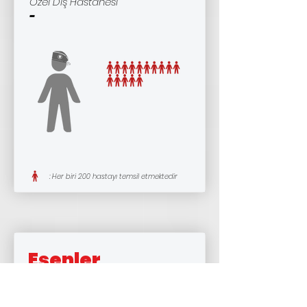
Özel Diş Hastanesi
-
: Her biri 200 hastayı temsil etmektedir
Esenler
Dişhekimi
131
Nüfus
427901