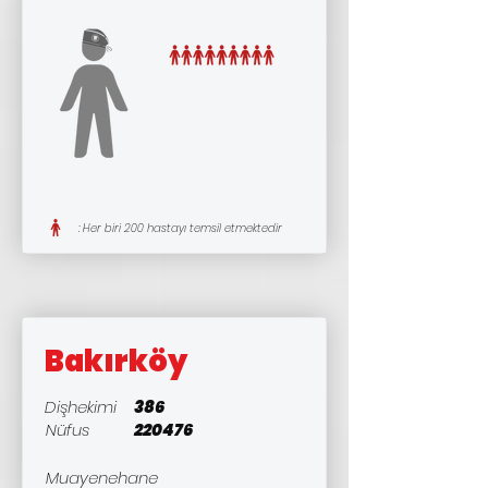
: Her biri 200 hastayı temsil etmektedir
Bakırköy
Dişhekimi
386
Nüfus
220476
Muayenehane