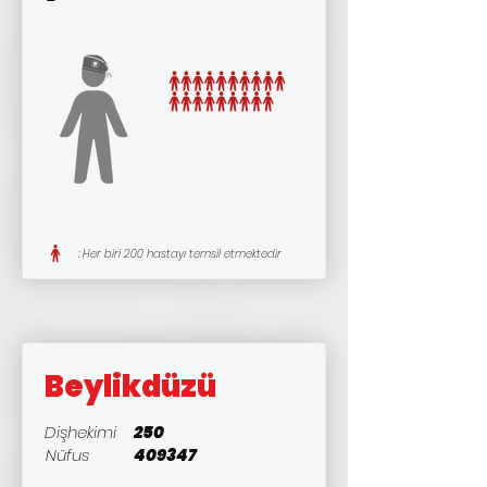
: Her biri 200 hastayı temsil etmektedir
Beylikdüzü
Dişhekimi
250
Nüfus
409347