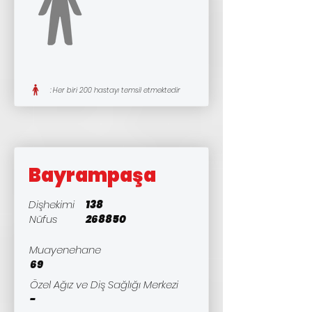
: Her biri 200 hastayı temsil etmektedir
Bayrampaşa
Dişhekimi
138
Nüfus
268850
Muayenehane
69
Özel Ağız ve Diş Sağlığı Merkezi
-