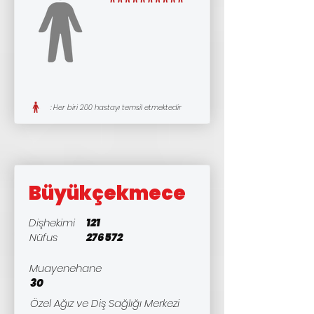
: Her biri 200 hastayı temsil etmektedir
Büyükçekmece
Dişhekimi
121
Nüfus
276572
Muayenehane
30
Özel Ağız ve Diş Sağlığı Merkezi