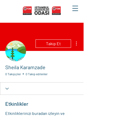
Diğer Eylemler
Takip Et
Sheila Karamzade
0 Takipçiler
0 Takip edilenler
Etkinlikler
Etkinliklerinizi buradan izleyin ve