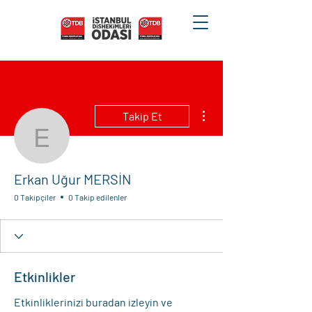
Diğer Eylemler
Takip Et
Erkan Uğur MERSİN
Erkan Uğur MERSİN
0 Takipçiler
0 Takip edilenler
Etkinlikler
Etkinliklerinizi buradan izleyin ve