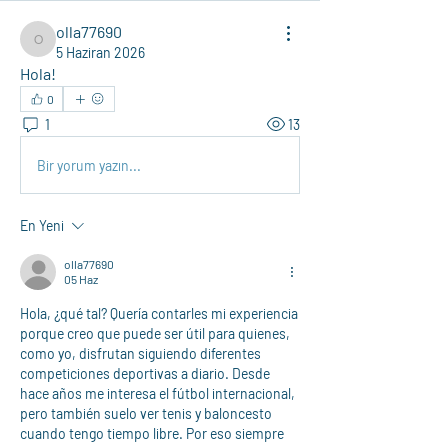
olla77690
olla77690
5 Haziran 2026
Hola!
0
1
13
Bir yorum yazın...
En Yeni
olla77690
05 Haz
Hola, ¿qué tal? Quería contarles mi experiencia 
porque creo que puede ser útil para quienes, 
como yo, disfrutan siguiendo diferentes 
competiciones deportivas a diario. Desde 
hace años me interesa el fútbol internacional, 
pero también suelo ver tenis y baloncesto 
cuando tengo tiempo libre. Por eso siempre 