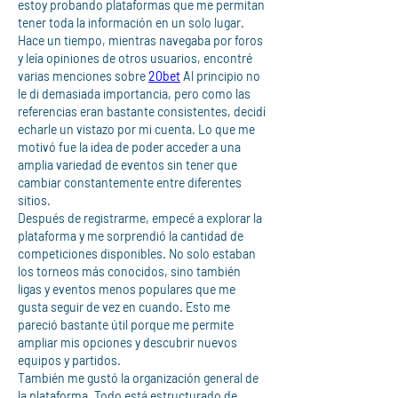
estoy probando plataformas que me permitan 
tener toda la información en un solo lugar.
Hace un tiempo, mientras navegaba por foros 
y leía opiniones de otros usuarios, encontré 
varias menciones sobre 
20bet
 Al principio no 
le di demasiada importancia, pero como las 
referencias eran bastante consistentes, decidí 
echarle un vistazo por mi cuenta. Lo que me 
motivó fue la idea de poder acceder a una 
amplia variedad de eventos sin tener que 
cambiar constantemente entre diferentes 
sitios.
Después de registrarme, empecé a explorar la 
plataforma y me sorprendió la cantidad de 
competiciones disponibles. No solo estaban 
los torneos más conocidos, sino también 
ligas y eventos menos populares que me 
gusta seguir de vez en cuando. Esto me 
pareció bastante útil porque me permite 
ampliar mis opciones y descubrir nuevos 
equipos y partidos.
También me gustó la organización general de 
la plataforma. Todo está estructurado de 