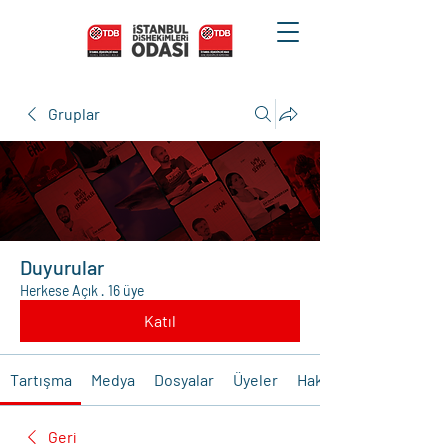
Gruplar
Duyurular
Herkese Açık
·
16 üye
Katıl
Tartışma
Medya
Dosyalar
Üyeler
Hakkında
Geri