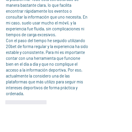
manera bastante clara, lo que facilita 
encontrar rápidamente los eventos o 
consultar la información que uno necesita. En 
mi caso, suelo usar mucho el móvil, y la 
experiencia fue fluida, sin complicaciones ni 
tiempos de carga excesivos.
Con el paso del tiempo he seguido utilizando 
20bet
 de forma regular y la experiencia ha sido 
estable y consistente. Para mí es importante 
contar con una herramienta que funcione 
bien en el día a día y que no complique el 
acceso a la información deportiva. Por eso, 
actualmente la considero una de las 
plataformas que más utilizo para seguir mis 
intereses deportivos de forma práctica y 
ordenada.
Beğen
Yanıtla
Hakkında
Gruba hoş geldiniz! Diğer üyelerle