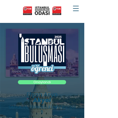
Onaylandı
Efşan Asya
Akyol
SAĞLIK VE TEKNOLOJİ ÜNİVERSİTESİ
5