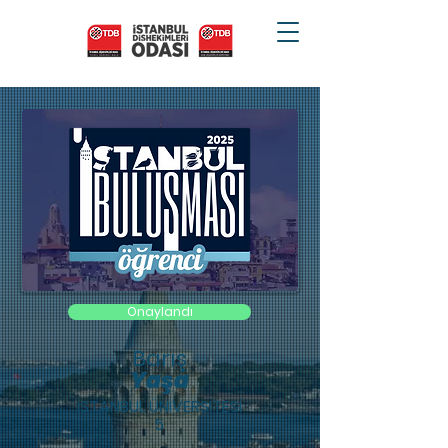
Onaylandı
Barış
Yaşa
İSTANBUL ÜNİVERSİTESİ
5