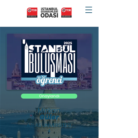
Onaylandı
Mirkan
Güler
ATLAS ÜNİVERSİTESİ
4