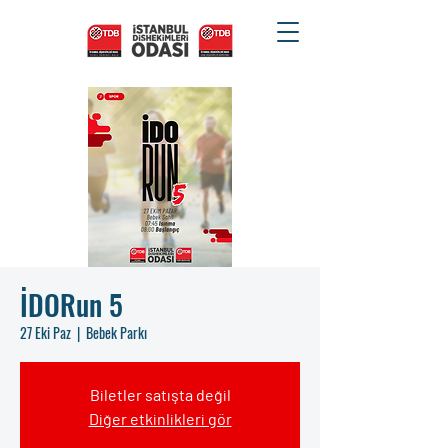
İDORun 5
27 Eki Paz
  |  
Bebek Parkı
Biletler satışta değil
Diğer etkinlikleri gör