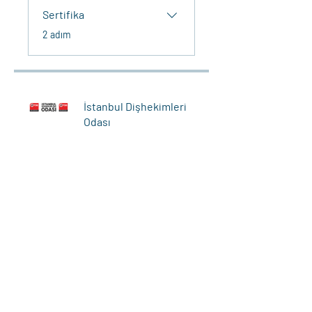
Sertifika
.
2 adım
İstanbul Dişhekimleri
Odası
Katılma Talebi Gönder