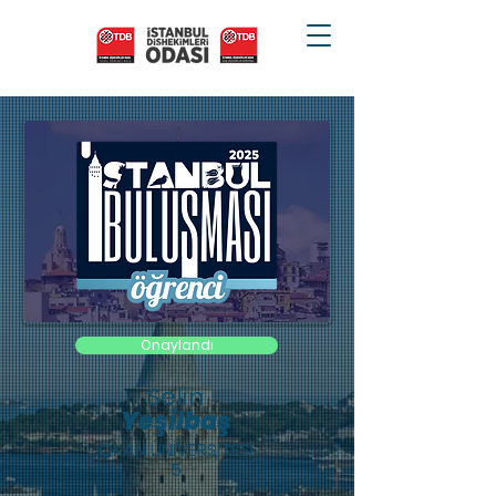
Onaylandı
Selin
Yeşilbaş
OKAN ÜNİVERSİTESİ
5