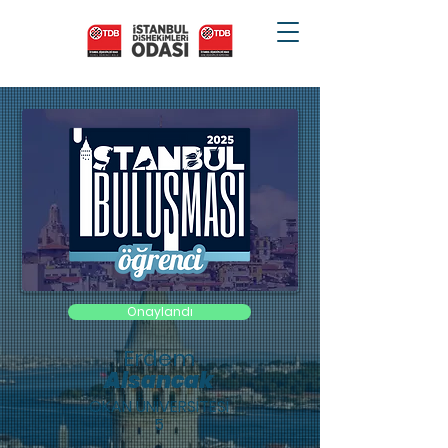
Onaylandı
Erdem
Alsancak
OKAN ÜNİVERSİTESİ
5